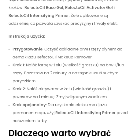
kroków:
RefectoCil Base Gel
,
RefectoCil Activator Gel
i
RefectoCil Intensifying Primer
. Żele aplikowane są
oddzielnie, co pozwala uzyskać precyzyjny i trwały efekt.
Instrukcja użycia:
Przygotowanie
: Oczyść dokładnie brwi i rzęsy płynem do
demakijażu RefectoCil Makeup Remover.
Krok 1
: Nałóż farbę w żelu (wielkość groszku) na brwi i/lub
rzęsy. Pozostaw na 2 minuty, a następnie usuń suchym
patyczkiem.
Krok 2
: Nałóż aktywator w żelu (wielkość groszku) i
pozostaw na 1 minutę. Zmyj wilgotnym wacikiem.
Krok opcjonalny
: Dla uzyskania efektu makijażu
permanentnego, użyj
RefectoCil Intensifying Primer
przed
nałożeniem farby.
Dlaczego warto wybrać