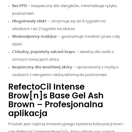
Bez PPD
– bezpieczny dla alergików, minimalizuje ryzyko
podrażnień.
Długotrwały efekt
– utrzymuje się do 6 tygodni na
włoskach i do 2 tygodni na skórze.
Wodoodporny makijaż
– gwarantuje trwałość przez cały
dzień.
Chłodny, popielaty odcień brązu
– idealny dla osób o
zimnych tonacjach skóry.
Bezpieczny dla wrażliwej skóry
– opracowany z myślą o
osobach z alergiami i skórą skłonną do podrażnień.
RefectoCil Intense
Brow[n]s Base Gel Ash
Brown – Profesjonalna
aplikacja
Produkt jest częścią innowacyjnego systemu koloryzacji brwi i
rzęs RefectoCil Intense Brow[n]s, który składa się z trzech