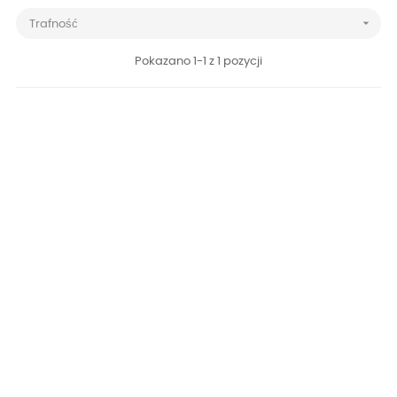

Trafność
Pokazano 1-1 z 1 pozycji