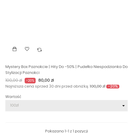
Mystery Box Paznokcie | Hity Do -50% | Pudełko Niespodzianka Do
Stylizacji Paznokci
Cena
Cena
100,00 zł
80,00 zł
-20%
podstawowa
-20%
Najniższa cena sprzed 30 dni przed obniżką:
100,00 zł
Wartość
Pokazano 1-1 z 1 pozycji