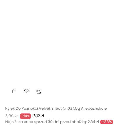
Pyłek Do Paznokci Velvet Effect Nr 03 1,5g Allepaznokcie
Cena
Cena
3,90 zł
3,12 zł
-20%
podstawowa
+33%
Najniższa cena sprzed 30 dni przed obniżką:
2,34 zł