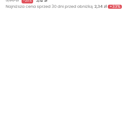
Cena
Cena
3,90 zł
3,12 zł
-20%
podstawowa
+33%
Najniższa cena sprzed 30 dni przed obniżką:
2,34 zł