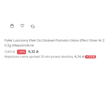
Pyłek Lustrzany Efekt Do Zdobień Paznokci Glass Effect Silver Nr 2
0,3g Allepaznokcie
Cena
Cena
7,90 zł
6,32 zł
-20%
podstawowa
+33%
Najniższa cena sprzed 30 dni przed obniżką:
4,74 zł