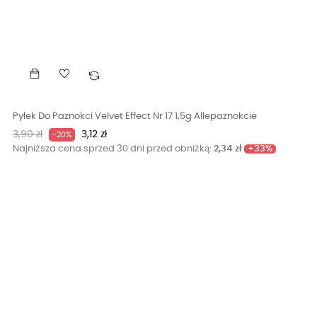
Pyłek Do Paznokci Velvet Effect Nr 17 1,5g Allepaznokcie
Cena
Cena
3,90 zł
3,12 zł
-20%
podstawowa
+33%
Najniższa cena sprzed 30 dni przed obniżką:
2,34 zł