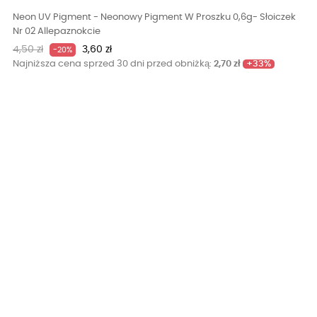
Neon UV Pigment - Neonowy Pigment W Proszku 0,6g- Słoiczek
Nr 02 Allepaznokcie
Cena
Cena
4,50 zł
3,60 zł
-20%
podstawowa
+33%
Najniższa cena sprzed 30 dni przed obniżką:
2,70 zł