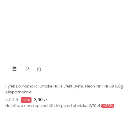
Pyłek Do Paznokci Smoke Nails Efekt Dymu Neon Pink Nr 09 0,6g
Allepaznokcie
Cena
Cena
4,50 zł
3,60 zł
-20%
podstawowa
+33%
Najniższa cena sprzed 30 dni przed obniżką:
2,70 zł