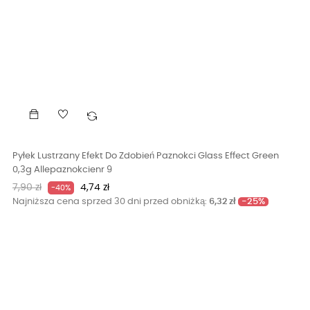
Pyłek Lustrzany Efekt Do Zdobień Paznokci Glass Effect Green
0,3g Allepaznokcienr 9
Cena
Cena
7,90 zł
4,74 zł
-40%
podstawowa
-25%
Najniższa cena sprzed 30 dni przed obniżką:
6,32 zł