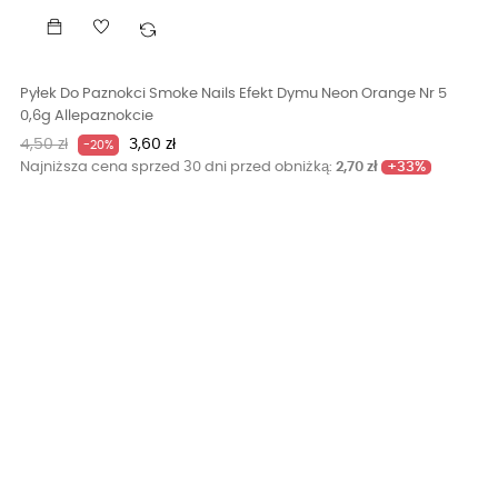
Pyłek Do Paznokci Smoke Nails Efekt Dymu Neon Orange Nr 5
0,6g Allepaznokcie
Cena
Cena
4,50 zł
3,60 zł
-20%
podstawowa
+33%
Najniższa cena sprzed 30 dni przed obniżką:
2,70 zł