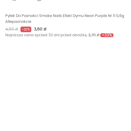
Pyłek Do Paznokci Smoke Nails Efekt Dymu Neon Purple Nr 11 0,6g
Allepaznokcie
Cena
Cena
4,50 zł
3,60 zł
-20%
podstawowa
+33%
Najniższa cena sprzed 30 dni przed obniżką:
2,70 zł