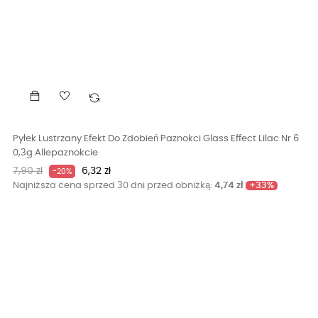
Pyłek Lustrzany Efekt Do Zdobień Paznokci Glass Effect Lilac Nr 6
0,3g Allepaznokcie
Cena
Cena
7,90 zł
6,32 zł
-20%
podstawowa
+33%
Najniższa cena sprzed 30 dni przed obniżką:
4,74 zł