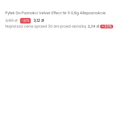
Pyłek Do Paznokci Velvet Effect Nr 11 0,6g Allepaznokcie
Cena
Cena
3,90 zł
3,12 zł
-20%
podstawowa
+33%
Najniższa cena sprzed 30 dni przed obniżką:
2,34 zł