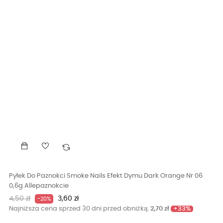
Pyłek Do Paznokci Smoke Nails Efekt Dymu Dark Orange Nr 06
0,6g Allepaznokcie
Cena
Cena
4,50 zł
3,60 zł
-20%
podstawowa
+33%
Najniższa cena sprzed 30 dni przed obniżką:
2,70 zł