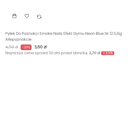
Pyłek Do Paznokci Smoke Nails Efekt Dymu Neon Blue Nr 12 0,6g
Allepaznokcie
Cena
Cena
4,50 zł
3,60 zł
-20%
podstawowa
+33%
Najniższa cena sprzed 30 dni przed obniżką:
2,70 zł