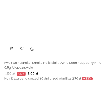
Pyłek Do Paznokci Smoke Nails Efekt Dymu Neon Raspberry Nr 10
0,6g Allepaznokcie
Cena
Cena
4,50 zł
3,60 zł
-20%
podstawowa
+33%
Najniższa cena sprzed 30 dni przed obniżką:
2,70 zł