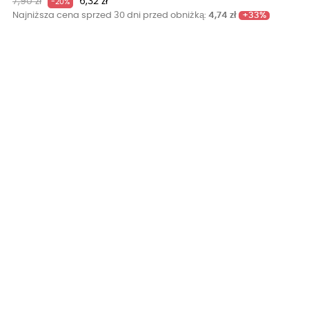
Cena
Cena
7,90 zł
6,32 zł
-20%
podstawowa
+33%
Najniższa cena sprzed 30 dni przed obniżką:
4,74 zł