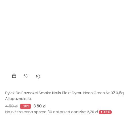
Pyłek Do Paznokci Smoke Nails Efekt Dymu Neon Green Nr 02 0,6g
Allepaznokcie
Cena
Cena
4,50 zł
3,60 zł
-20%
podstawowa
+33%
Najniższa cena sprzed 30 dni przed obniżką:
2,70 zł