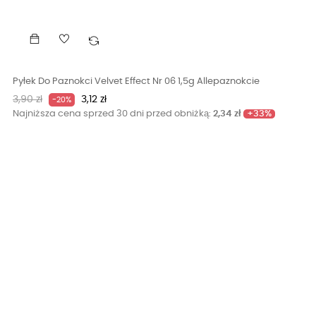
Pyłek Do Paznokci Velvet Effect Nr 06 1,5g Allepaznokcie
Cena
Cena
3,90 zł
3,12 zł
-20%
podstawowa
+33%
Najniższa cena sprzed 30 dni przed obniżką:
2,34 zł