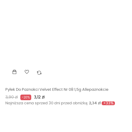
Pyłek Do Paznokci Velvet Effect Nr 08 1,5g Allepaznokcie
Cena
Cena
3,90 zł
3,12 zł
-20%
podstawowa
+33%
Najniższa cena sprzed 30 dni przed obniżką:
2,34 zł