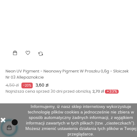
Neon UV Pigment - Neonowy Pigment W Proszku 0,6g - Słoiczek
Nr 03 Allepaznokcie
Cena
Cena
4,50 zł
3,60 zł
-20%
podstawowa
+33%
Najniższa cena sprzed 30 dni przed obniżką:
2,70 zł
Informujemy, iż nasz sklep internetowy wykorzystuje
technologię plików cookies a jednocześnie nie zbiera w
sposób automatyczny żadnych informacji, z wyjątkiem
informacji zawartych w tych plikach (tzw. „ciasteczkach”).
Możesz zmienić ustawienia działania tych plików w Twojej
przeglądarce.