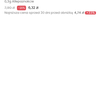
0,3g Allepaznokcie
Cena
Cena
7,90 zł
6,32 zł
-20%
podstawowa
+33%
Najniższa cena sprzed 30 dni przed obniżką:
4,74 zł