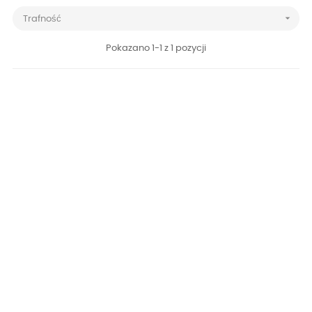

Trafność
Pokazano 1-1 z 1 pozycji