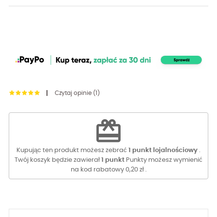
Czytaj opinie (
1
)
redeem
Kupując ten produkt możesz zebrać
1
punkt lojalnościowy
.
Twój koszyk będzie zawierał
1
punkt
Punkty możesz wymienić
na kod rabatowy
0,20 zł
.