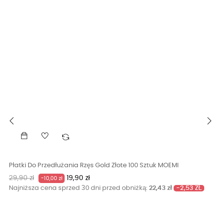
‹
›
Płatki Do Przedłużania Rzęs Gold Złote 100 Sztuk MOEMI
Cena
Cena
29,90 zł
19,90 zł
-10,00 zł
podstawowa
-2,53 ZŁ
Najniższa cena sprzed 30 dni przed obniżką:
22,43 zł